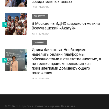
созидательных вещах
16:38 | 21-06-2024
ОБЩЕСТВО
В Москве на ВДНХ широко отметили
5
Всечувашский «Акатуй»
07:17 | 20-06-2024
СОБЫТИЯ
Ирина Филатова: Необходимо
наделить онлайн платформы
обязанностями и ответственностью, а
6
не только правом пользоваться
привилегиями доминирующего
положения
23:31 | 26-06-2024
© 2026 СПБ Трибуна | Сетевое издание. Все права