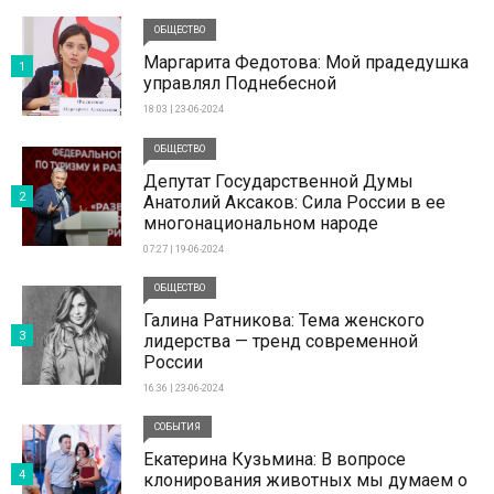
ОБЩЕСТВО
Маргарита Федотова: Мой прадедушка
1
управлял Поднебесной
18:03 | 23-06-2024
ОБЩЕСТВО
Депутат Государственной Думы
2
Анатолий Аксаков: Сила России в ее
многонациональном народе
07:27 | 19-06-2024
ОБЩЕСТВО
Галина Ратникова: Тема женского
3
лидерства — тренд современной
России
16:36 | 23-06-2024
СОБЫТИЯ
Екатерина Кузьмина: В вопросе
4
клонирования животных мы думаем о