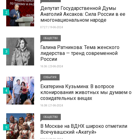
Депутат Государственной Думы
2
Анатолий Аксаков: Сила России в ее
многонациональном народе
07:27 | 19-06-2024
ОБЩЕСТВО
Галина Ратникова: Тема женского
3
лидерства — тренд современной
России
16:36 | 23-06-2024
СОБЫТИЯ
Екатерина Кузьмина: В вопросе
4
клонирования животных мы думаем о
созидательных вещах
16:38 | 21-06-2024
ОБЩЕСТВО
В Москве на ВДНХ широко отметили
5
Всечувашский «Акатуй»