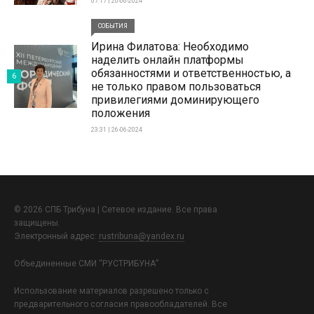
07:17 | 20-06-2024
СОБЫТИЯ
Ирина Филатова: Необходимо
наделить онлайн платформы
обязанностями и ответственностью, а
6
не только правом пользоваться
привилегиями доминирующего
положения
23:31 | 26-06-2024
© 2026 СПБ Трибуна | Сетевое издание. Все права
защищены.
Электронный адрес:
rustribuna@yandex.ru
Объединенные СМИ “РУСТРИБУНА”
Использование материалов разрешено только с
предварительного согласия правообладателей. Все