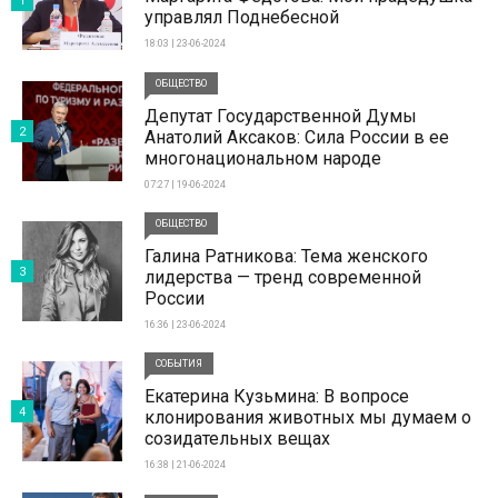
1
управлял Поднебесной
18:03 | 23-06-2024
ОБЩЕСТВО
Депутат Государственной Думы
2
Анатолий Аксаков: Сила России в ее
многонациональном народе
07:27 | 19-06-2024
ОБЩЕСТВО
Галина Ратникова: Тема женского
3
лидерства — тренд современной
России
16:36 | 23-06-2024
СОБЫТИЯ
Екатерина Кузьмина: В вопросе
4
клонирования животных мы думаем о
созидательных вещах
16:38 | 21-06-2024