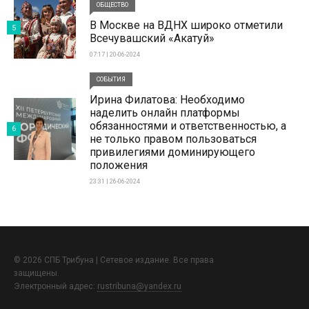
ОБЩЕСТВО
В Москве на ВДНХ широко отметили
5
Всечувашский «Акатуй»
07:17 | 20-06-2024
СОБЫТИЯ
Ирина Филатова: Необходимо
наделить онлайн платформы
обязанностями и ответственностью, а
6
не только правом пользоваться
привилегиями доминирующего
положения
23:31 | 26-06-2024
© 2026 СПБ Трибуна | Сетевое издание. Все права
защищены.
Электронный адрес:
rustribuna@yandex.ru