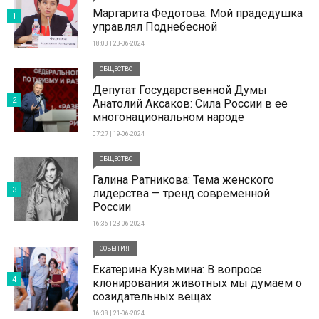
Маргарита Федотова: Мой прадедушка
1
управлял Поднебесной
18:03 | 23-06-2024
ОБЩЕСТВО
Депутат Государственной Думы
2
Анатолий Аксаков: Сила России в ее
многонациональном народе
07:27 | 19-06-2024
ОБЩЕСТВО
Галина Ратникова: Тема женского
3
лидерства — тренд современной
России
16:36 | 23-06-2024
СОБЫТИЯ
Екатерина Кузьмина: В вопросе
4
клонирования животных мы думаем о
созидательных вещах
16:38 | 21-06-2024