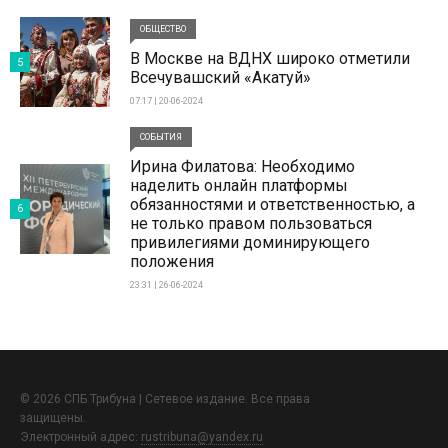
ОБЩЕСТВО
В Москве на ВДНХ широко отметили
5
Всечувашский «Акатуй»
07:17 | 20-06-2024
СОБЫТИЯ
Ирина Филатова: Необходимо
наделить онлайн платформы
обязанностями и ответственностью, а
6
не только правом пользоваться
привилегиями доминирующего
положения
23:31 | 26-06-2024
© 2026 СПБ Трибуна | Сетевое издание. Все права
защищены.
Электронный адрес:
rustribuna@yandex.ru