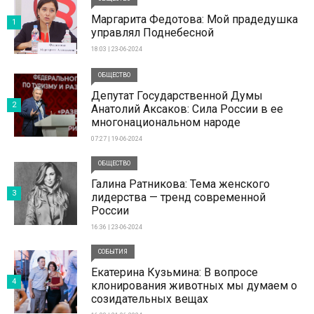
Маргарита Федотова: Мой прадедушка
1
управлял Поднебесной
18:03 | 23-06-2024
ОБЩЕСТВО
Депутат Государственной Думы
2
Анатолий Аксаков: Сила России в ее
многонациональном народе
07:27 | 19-06-2024
ОБЩЕСТВО
Галина Ратникова: Тема женского
3
лидерства — тренд современной
России
16:36 | 23-06-2024
СОБЫТИЯ
Екатерина Кузьмина: В вопросе
4
клонирования животных мы думаем о
созидательных вещах