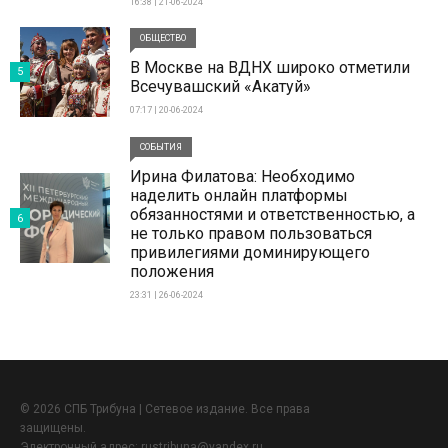
16:38 | 21-06-2024
ОБЩЕСТВО
В Москве на ВДНХ широко отметили
5
Всечувашский «Акатуй»
07:17 | 20-06-2024
СОБЫТИЯ
Ирина Филатова: Необходимо
наделить онлайн платформы
обязанностями и ответственностью, а
6
не только правом пользоваться
привилегиями доминирующего
положения
23:31 | 26-06-2024
© 2026 СПБ Трибуна | Сетевое издание. Все права
защищены.
Электронный адрес:
rustribuna@yandex.ru