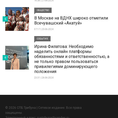
16:38 | 21-06-2024
ОБЩЕСТВО
В Москве на ВДНХ широко отметили
5
Всечувашский «Акатуй»
07:17 | 20-06-2024
СОБЫТИЯ
Ирина Филатова: Необходимо
наделить онлайн платформы
обязанностями и ответственностью, а
6
не только правом пользоваться
привилегиями доминирующего
положения
23:31 | 26-06-2024
© 2026 СПБ Трибуна | Сетевое издание. Все права
защищены.
Электронный адрес:
rustribuna@yandex.ru