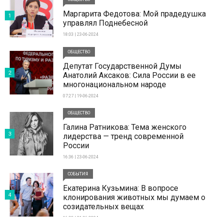
Маргарита Федотова: Мой прадедушка
1
управлял Поднебесной
18:03 | 23-06-2024
ОБЩЕСТВО
Депутат Государственной Думы
2
Анатолий Аксаков: Сила России в ее
многонациональном народе
07:27 | 19-06-2024
ОБЩЕСТВО
Галина Ратникова: Тема женского
3
лидерства — тренд современной
России
16:36 | 23-06-2024
СОБЫТИЯ
Екатерина Кузьмина: В вопросе
4
клонирования животных мы думаем о
созидательных вещах