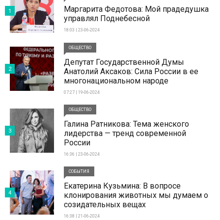
Маргарита Федотова: Мой прадедушка
1
управлял Поднебесной
18:03 | 23-06-2024
ОБЩЕСТВО
Депутат Государственной Думы
2
Анатолий Аксаков: Сила России в ее
многонациональном народе
07:27 | 19-06-2024
ОБЩЕСТВО
Галина Ратникова: Тема женского
3
лидерства — тренд современной
России
16:36 | 23-06-2024
СОБЫТИЯ
Екатерина Кузьмина: В вопросе
4
клонирования животных мы думаем о
созидательных вещах
16:38 | 21-06-2024