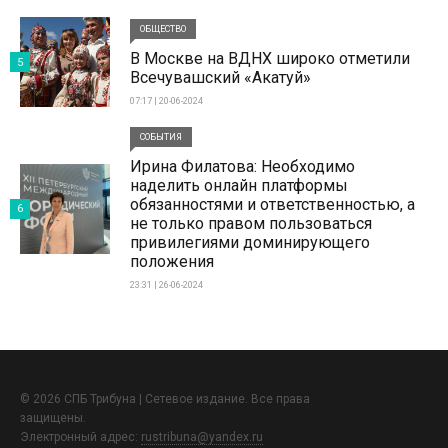
ОБЩЕСТВО
В Москве на ВДНХ широко отметили
5
Всечувашский «Акатуй»
07:17 | 20-06-2024
СОБЫТИЯ
Ирина Филатова: Необходимо
наделить онлайн платформы
обязанностями и ответственностью, а
6
не только правом пользоваться
привилегиями доминирующего
положения
23:31 | 26-06-2024
© 2026 СПБ Трибуна | Сетевое издание. Все права
защищены.
Электронный адрес:
rustribuna@yandex.ru