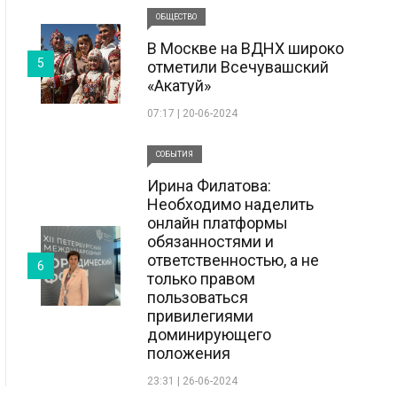
ОБЩЕСТВО
В Москве на ВДНХ широко
5
отметили Всечувашский
«Акатуй»
07:17 | 20-06-2024
СОБЫТИЯ
Ирина Филатова:
Необходимо наделить
онлайн платформы
обязанностями и
ответственностью, а не
6
только правом
пользоваться
привилегиями
доминирующего
положения
23:31 | 26-06-2024