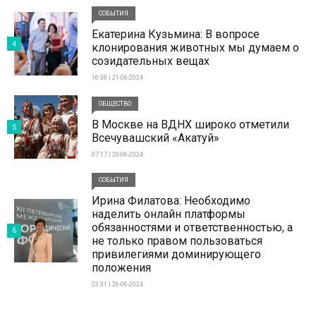
СОБЫТИЯ
Екатерина Кузьмина: В вопросе
4
клонирования животных мы думаем о
созидательных вещах
16:38 | 21-06-2024
ОБЩЕСТВО
В Москве на ВДНХ широко отметили
5
Всечувашский «Акатуй»
07:17 | 20-06-2024
СОБЫТИЯ
Ирина Филатова: Необходимо
наделить онлайн платформы
обязанностями и ответственностью, а
6
не только правом пользоваться
привилегиями доминирующего
положения
23:31 | 26-06-2024