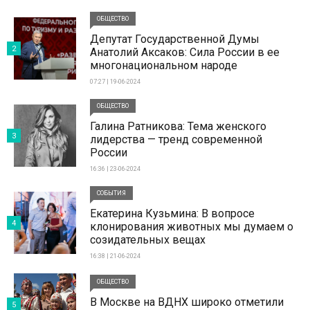
ОБЩЕСТВО
Депутат Государственной Думы
2
Анатолий Аксаков: Сила России в ее
многонациональном народе
07:27 | 19-06-2024
ОБЩЕСТВО
Галина Ратникова: Тема женского
3
лидерства — тренд современной
России
16:36 | 23-06-2024
СОБЫТИЯ
Екатерина Кузьмина: В вопросе
4
клонирования животных мы думаем о
созидательных вещах
16:38 | 21-06-2024
ОБЩЕСТВО
В Москве на ВДНХ широко отметили
5