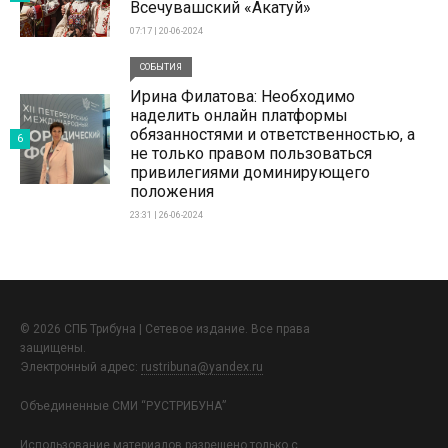
Всечувашский «Акатуй»
07:17 | 20-06-2024
СОБЫТИЯ
Ирина Филатова: Необходимо
наделить онлайн платформы
обязанностями и ответственностью, а
6
не только правом пользоваться
привилегиями доминирующего
положения
23:31 | 26-06-2024
© 2026 СПБ Трибуна | Сетевое издание. Все права
защищены.
Электронный адрес:
rustribuna@yandex.ru
Объединенные СМИ “РУСТРИБУНА”
Использование материалов разрешено только с