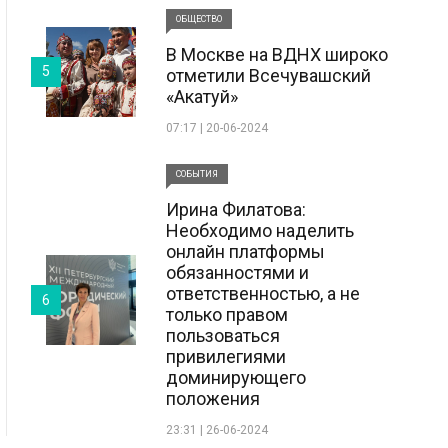
ОБЩЕСТВО
В Москве на ВДНХ широко
5
отметили Всечувашский
«Акатуй»
07:17 | 20-06-2024
СОБЫТИЯ
Ирина Филатова:
Необходимо наделить
онлайн платформы
обязанностями и
ответственностью, а не
6
только правом
пользоваться
привилегиями
доминирующего
положения
23:31 | 26-06-2024