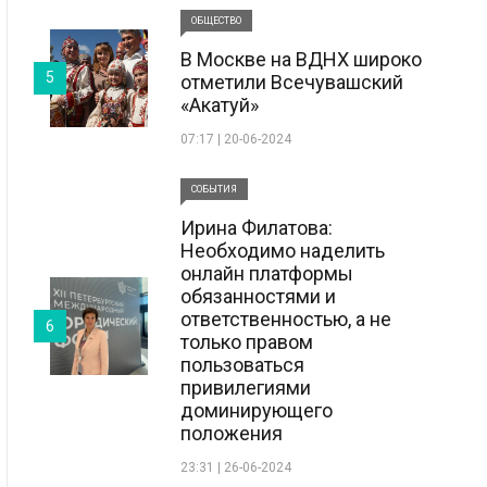
ОБЩЕСТВО
В Москве на ВДНХ широко
5
отметили Всечувашский
«Акатуй»
07:17 | 20-06-2024
СОБЫТИЯ
Ирина Филатова:
Необходимо наделить
онлайн платформы
обязанностями и
ответственностью, а не
6
только правом
пользоваться
привилегиями
доминирующего
положения
23:31 | 26-06-2024