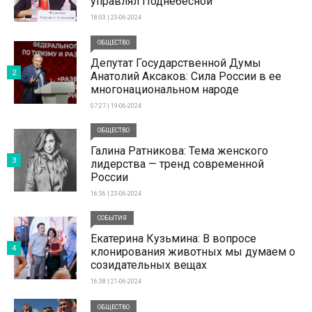
управлял Поднебесной
18:03 | 23-06-2024
ОБЩЕСТВО
Депутат Государственной Думы
2
Анатолий Аксаков: Сила России в ее
многонациональном народе
07:27 | 19-06-2024
ОБЩЕСТВО
Галина Ратникова: Тема женского
3
лидерства — тренд современной
России
16:36 | 23-06-2024
СОБЫТИЯ
Екатерина Кузьмина: В вопросе
4
клонирования животных мы думаем о
созидательных вещах
16:38 | 21-06-2024
ОБЩЕСТВО