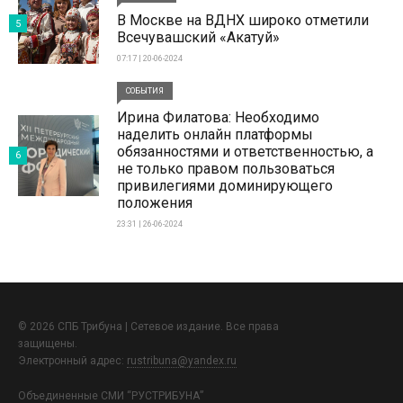
В Москве на ВДНХ широко отметили
5
Всечувашский «Акатуй»
07:17 | 20-06-2024
СОБЫТИЯ
Ирина Филатова: Необходимо
наделить онлайн платформы
обязанностями и ответственностью, а
6
не только правом пользоваться
привилегиями доминирующего
положения
23:31 | 26-06-2024
© 2026 СПБ Трибуна | Сетевое издание. Все права
защищены.
Электронный адрес:
rustribuna@yandex.ru
Объединенные СМИ “РУСТРИБУНА”