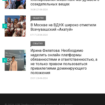
созидательных вещах
16:38 | 21-06-2024
ОБЩЕСТВО
В Москве на ВДНХ широко отметили
5
Всечувашский «Акатуй»
07:17 | 20-06-2024
СОБЫТИЯ
Ирина Филатова: Необходимо
наделить онлайн платформы
обязанностями и ответственностью, а
6
не только правом пользоваться
привилегиями доминирующего
положения
23:31 | 26-06-2024
© 2026 СПБ Трибуна | Сетевое издание. Все права