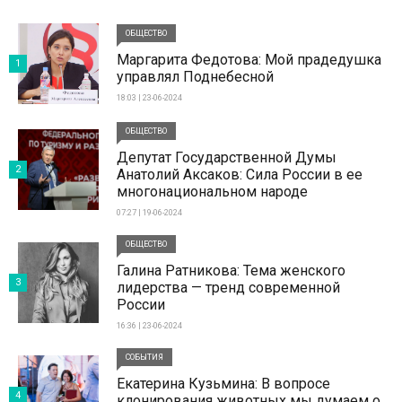
ОБЩЕСТВО
Маргарита Федотова: Мой прадедушка
1
управлял Поднебесной
18:03 | 23-06-2024
ОБЩЕСТВО
Депутат Государственной Думы
2
Анатолий Аксаков: Сила России в ее
многонациональном народе
07:27 | 19-06-2024
ОБЩЕСТВО
Галина Ратникова: Тема женского
3
лидерства — тренд современной
России
16:36 | 23-06-2024
СОБЫТИЯ
Екатерина Кузьмина: В вопросе
4
клонирования животных мы думаем о