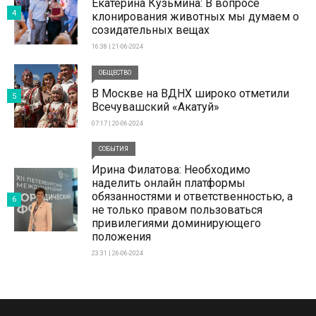
Екатерина Кузьмина: В вопросе
4
клонирования животных мы думаем о
созидательных вещах
16:38 | 21-06-2024
ОБЩЕСТВО
В Москве на ВДНХ широко отметили
5
Всечувашский «Акатуй»
07:17 | 20-06-2024
СОБЫТИЯ
Ирина Филатова: Необходимо
наделить онлайн платформы
обязанностями и ответственностью, а
6
не только правом пользоваться
привилегиями доминирующего
положения
23:31 | 26-06-2024