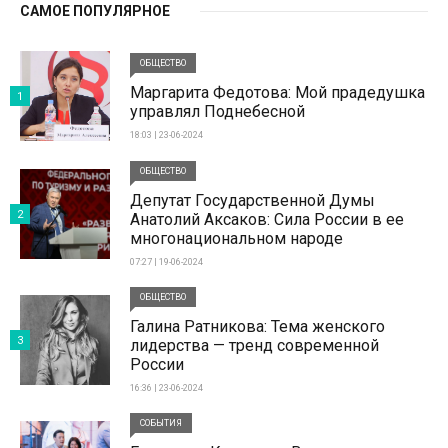
САМОЕ ПОПУЛЯРНОЕ
ОБЩЕСТВО
Маргарита Федотова: Мой прадедушка
1
управлял Поднебесной
18:03 | 23-06-2024
ОБЩЕСТВО
Депутат Государственной Думы
2
Анатолий Аксаков: Сила России в ее
многонациональном народе
07:27 | 19-06-2024
ОБЩЕСТВО
Галина Ратникова: Тема женского
3
лидерства — тренд современной
России
16:36 | 23-06-2024
СОБЫТИЯ