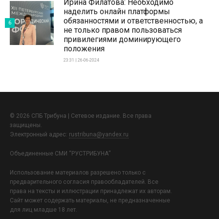
Ирина Филатова: Необходимо
наделить онлайн платформы
обязанностями и ответственностью, а
6
не только правом пользоваться
привилегиями доминирующего
положения
23:31 | 26-06-2024
© 2026 СПБ Трибуна | Сетевое издание. Все права
защищены.
Электронный адрес:
rustribuna@yandex.ru
Объединенные СМИ “РУСТРИБУНА”
Использование материалов разрешено только с
предварительного согласия правообладателей. Все
права на тексты и иллюстрации принадлежат их авторам.
Сайт может содержать материалы, не предназначенные
для лиц младше 18 лет.