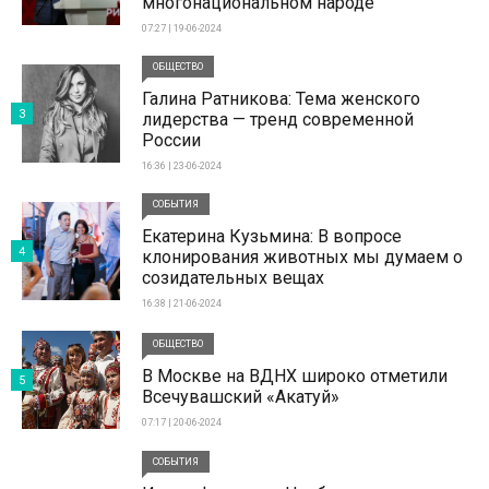
многонациональном народе
07:27 | 19-06-2024
ОБЩЕСТВО
Галина Ратникова: Тема женского
3
лидерства — тренд современной
России
16:36 | 23-06-2024
СОБЫТИЯ
Екатерина Кузьмина: В вопросе
4
клонирования животных мы думаем о
созидательных вещах
16:38 | 21-06-2024
ОБЩЕСТВО
В Москве на ВДНХ широко отметили
5
Всечувашский «Акатуй»
07:17 | 20-06-2024
СОБЫТИЯ