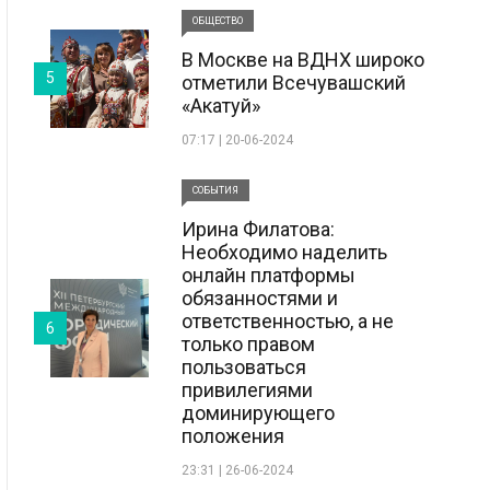
ОБЩЕСТВО
В Москве на ВДНХ широко
5
отметили Всечувашский
«Акатуй»
07:17 | 20-06-2024
СОБЫТИЯ
Ирина Филатова:
Необходимо наделить
онлайн платформы
обязанностями и
ответственностью, а не
6
только правом
пользоваться
привилегиями
доминирующего
положения
23:31 | 26-06-2024