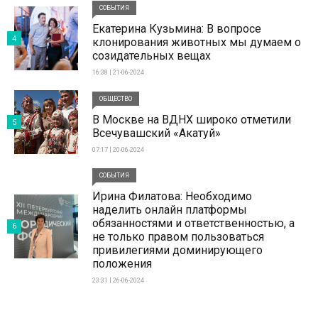
СОБЫТИЯ
Екатерина Кузьмина: В вопросе
4
клонирования животных мы думаем о
созидательных вещах
16:38 | 21-06-2024
ОБЩЕСТВО
В Москве на ВДНХ широко отметили
5
Всечувашский «Акатуй»
07:17 | 20-06-2024
СОБЫТИЯ
Ирина Филатова: Необходимо
наделить онлайн платформы
обязанностями и ответственностью, а
6
не только правом пользоваться
привилегиями доминирующего
положения
23:31 | 26-06-2024