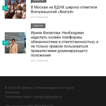
ОБЩЕСТВО
В Москве на ВДНХ широко отметили
5
Всечувашский «Акатуй»
07:17 | 20-06-2024
СОБЫТИЯ
Ирина Филатова: Необходимо
наделить онлайн платформы
обязанностями и ответственностью, а
6
не только правом пользоваться
привилегиями доминирующего
положения
23:31 | 26-06-2024
© 2026 СПБ Трибуна | Сетевое издание. Все права
защищены.
Электронный адрес:
rustribuna@yandex.ru