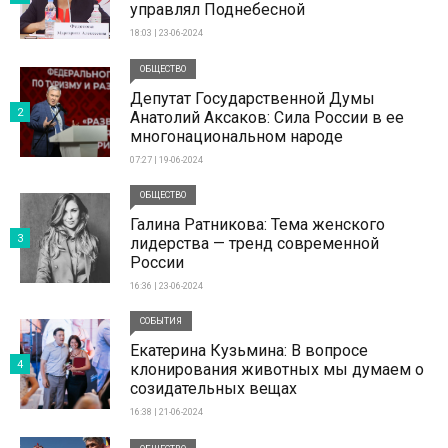
управлял Поднебесной
18:03 | 23-06-2024
ОБЩЕСТВО
Депутат Государственной Думы
2
Анатолий Аксаков: Сила России в ее
многонациональном народе
07:27 | 19-06-2024
ОБЩЕСТВО
Галина Ратникова: Тема женского
3
лидерства — тренд современной
России
16:36 | 23-06-2024
СОБЫТИЯ
Екатерина Кузьмина: В вопросе
4
клонирования животных мы думаем о
созидательных вещах
16:38 | 21-06-2024