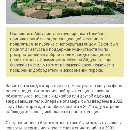
Правящая в Афганистане группировка «Талибан»
приняла новый закон, запрещающий женщинам
появляться на публике с непокрытым лицом. Закон был
принят 21 августа и поддержан Министерством по
распространению добродетели и предотвращению
порока страны. Замминистра Маулви Абдула Гафара
Фарука отметил, что этот исламский закон поможет в
поощрении добродетели и искоренении порока.
Запрет на выход с открытым лицом вступает в силу на фоне
ранее введенных ограничений для женщин, включая
обязательное ношение хиджабов или другой одежды,
закрывающей тело. Впервые эти меры были введены в 2022
году. После прихода талибов к власти в 2021 году в стране
наблюдается рост дисбаланса в правах женщин.
С недавних пор в Афганистане также были закрыты салоны
красоты, открывшиеся после свержения талибов в 2001