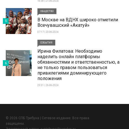
16:38 | 21-06-2024
ОБЩЕСТВО
В Москве на ВДНХ широко отметили
5
Всечувашский «Акатуй»
07:17 | 20-06-2024
СОБЫТИЯ
Ирина Филатова: Необходимо
наделить онлайн платформы
обязанностями и ответственностью, а
6
не только правом пользоваться
привилегиями доминирующего
положения
23:31 | 26-06-2024
© 2026 СПБ Трибуна | Сетевое издание. Все права
защищены.
Электронный адрес:
rustribuna@yandex.ru