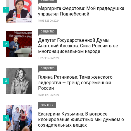
Маргарита Федотова: Мой прадедушка
1
управлял Поднебесной
18:03 | 23-06-2024
ОБЩЕСТВО
Депутат Государственной Думы
2
Анатолий Аксаков: Сила России в ее
многонациональном народе
07:27 | 19-06-2024
ОБЩЕСТВО
Галина Ратникова: Тема женского
3
лидерства — тренд современной
России
16:36 | 23-06-2024
СОБЫТИЯ
Екатерина Кузьмина: В вопросе
4
клонирования животных мы думаем о
созидательных вещах