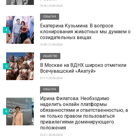
16:36 | 23-06-2024
СОБЫТИЯ
Екатерина Кузьмина: В вопросе
4
клонирования животных мы думаем о
созидательных вещах
16:38 | 21-06-2024
ОБЩЕСТВО
В Москве на ВДНХ широко отметили
5
Всечувашский «Акатуй»
07:17 | 20-06-2024
СОБЫТИЯ
Ирина Филатова: Необходимо
наделить онлайн платформы
обязанностями и ответственностью, а
6
не только правом пользоваться
привилегиями доминирующего
положения
23:31 | 26-06-2024