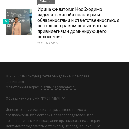
СОБЫТИЯ
Ирина Филатова: Необходимо
наделить онлайн платформы
обязанностями и ответственностью, а
6
не только правом пользоваться
привилегиями доминирующего
положения
23:31 | 26-06-2024
© 2026 СПБ Трибуна | Сетевое издание. Все права
защищены.
Электронный адрес:
rustribuna@yandex.ru
Объединенные СМИ “РУСТРИБУНА”
Использование материалов разрешено только с
предварительного согласия правообладателей. Все
права на тексты и иллюстрации принадлежат их авторам.
Сайт может содержать материалы, не предназначенные