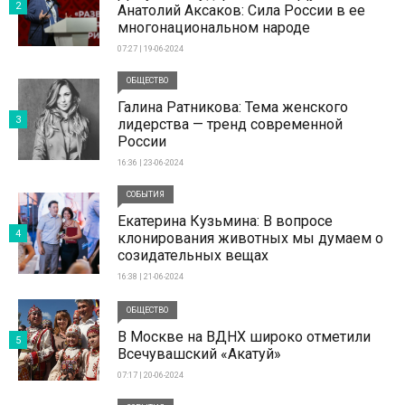
2
Анатолий Аксаков: Сила России в ее
многонациональном народе
07:27 | 19-06-2024
ОБЩЕСТВО
Галина Ратникова: Тема женского
3
лидерства — тренд современной
России
16:36 | 23-06-2024
СОБЫТИЯ
Екатерина Кузьмина: В вопросе
4
клонирования животных мы думаем о
созидательных вещах
16:38 | 21-06-2024
ОБЩЕСТВО
В Москве на ВДНХ широко отметили
5
Всечувашский «Акатуй»
07:17 | 20-06-2024