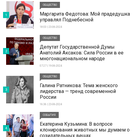
ОБЩЕСТВО
Маргарита Федотова: Мой прадедушка
1
управлял Поднебесной
18:03 | 23-06-2024
ОБЩЕСТВО
Депутат Государственной Думы
2
Анатолий Аксаков: Сила России в ее
многонациональном народе
07:27 | 19-06-2024
ОБЩЕСТВО
Галина Ратникова: Тема женского
3
лидерства — тренд современной
России
16:36 | 23-06-2024
СОБЫТИЯ
Екатерина Кузьмина: В вопросе
4
клонирования животных мы думаем о
созидательных вещах