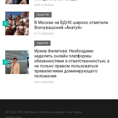
16:38 | 21-06-2024
ОБЩЕСТВО
В Москве на ВДНХ широко отметили
5
Всечувашский «Акатуй»
07:17 | 20-06-2024
СОБЫТИЯ
Ирина Филатова: Необходимо
наделить онлайн платформы
обязанностями и ответственностью, а
6
не только правом пользоваться
привилегиями доминирующего
положения
23:31 | 26-06-2024
© 2026 СПБ Трибуна | Сетевое издание. Все права
защищены.