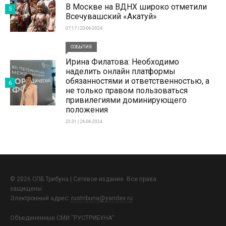
В Москве на ВДНХ широко отметили
5
Всечувашский «Акатуй»
07:17 | 20-06-2024
СОБЫТИЯ
Ирина Филатова: Необходимо
наделить онлайн платформы
обязанностями и ответственностью, а
6
не только правом пользоваться
привилегиями доминирующего
положения
23:31 | 26-06-2024
© 2026 СПБ Трибуна | Сетевое издание. Все права
защищены.
Электронный адрес:
rustribuna@yandex.ru
Объединенные СМИ “РУСТРИБУНА”