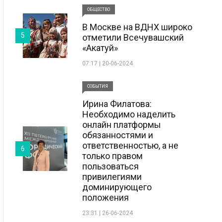
ОБЩЕСТВО
В Москве на ВДНХ широко
5
отметили Всечувашский
«Акатуй»
07:17 | 20-06-2024
СОБЫТИЯ
Ирина Филатова:
Необходимо наделить
онлайн платформы
обязанностями и
ответственностью, а не
6
только правом
пользоваться
привилегиями
доминирующего
положения
23:31 | 26-06-2024