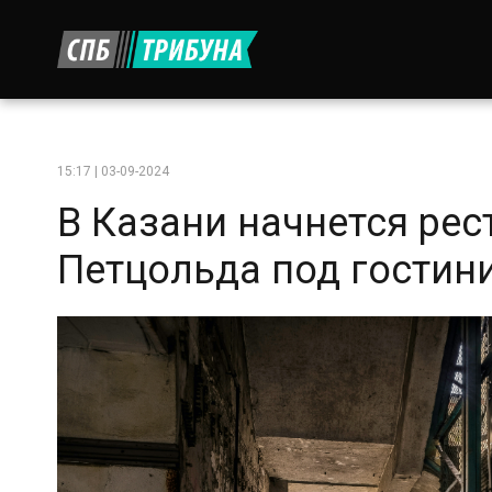
15:17 | 03-09-2024
В Казани начнется рес
Петцольда под гостини