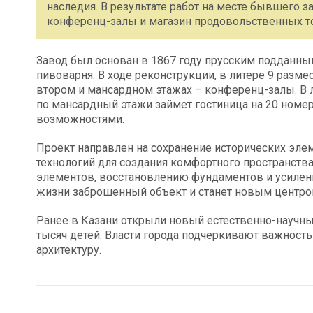
наследия. В результате работ на месте бывшего з
конференц-залы и магазин продовольственных т
Завод был основан в 1867 году прусским подданны
пивоварня. В ходе реконструкции, в литере 9 разме
втором и мансардном этажах – конференц-залы. В л
по мансардный этажи займет гостиница на 20 номер
возможностями.
Проект направлен на сохранение исторических эле
технологий для создания комфортного пространств
элементов, восстановлению фундаментов и усилени
жизни заброшенный объект и станет новым центром
Ранее в Казани открыли новый естественно-научны
тысяч детей. Власти города подчеркивают важност
архитектуру.