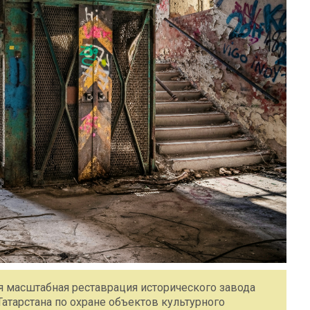
тся масштабная реставрация исторического завода
атарстана по охране объектов культурного