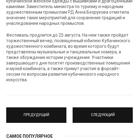
кубачинской женской одежды с вышивками и драгоценными
камнями. Заместитель министра по туризму и народным
художественным промыслам РД Анна Безрукова отметила
значение таких мероприятий для сохранения традиций и
унаследования народных промыслов.
Фестиваль продлится до 25 августа. На нем также пройдет
торжественный вечер, посвященный юбилею Кубачинского
художественного комбината, во время которого будут
представлены музыкальные и танцевальные номера, а
также обсуждение истории учреждения. Участники
завершающего дня посетят производственные помещения
и музей комбината, а также примут участие в форсайт-
сессии по вопросам развития кубачинского народного
искусства.
ПРЕДУДУЩИЙ
СЛЕДУЮЩИЙ
САМОЕ ПОПУЛЯРНОЕ