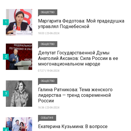
ОБЩЕСТВО
Маргарита Федотова: Мой прадедушка
1
управлял Поднебесной
18:03 | 23-06-2024
ОБЩЕСТВО
Депутат Государственной Думы
2
Анатолий Аксаков: Сила России в ее
многонациональном народе
07:27 | 19-06-2024
ОБЩЕСТВО
Галина Ратникова: Тема женского
3
лидерства — тренд современной
России
16:36 | 23-06-2024
СОБЫТИЯ
Екатерина Кузьмина: В вопросе
4