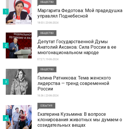
ОБЩЕСТВО
Маргарита Федотова: Мой прадедушка
1
управлял Поднебесной
18:03 | 23-06-2024
ОБЩЕСТВО
Депутат Государственной Думы
2
Анатолий Аксаков: Сила России в ее
многонациональном народе
07:27 | 19-06-2024
ОБЩЕСТВО
Галина Ратникова: Тема женского
3
лидерства — тренд современной
России
16:36 | 23-06-2024
СОБЫТИЯ
Екатерина Кузьмина: В вопросе
4
клонирования животных мы думаем о
созидательных вещах