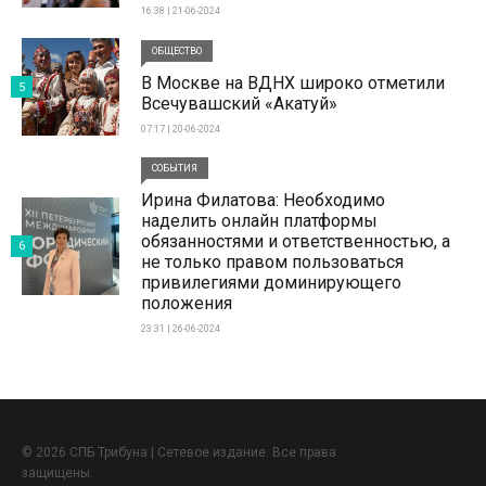
16:38 | 21-06-2024
ОБЩЕСТВО
В Москве на ВДНХ широко отметили
5
Всечувашский «Акатуй»
07:17 | 20-06-2024
СОБЫТИЯ
Ирина Филатова: Необходимо
наделить онлайн платформы
обязанностями и ответственностью, а
6
не только правом пользоваться
привилегиями доминирующего
положения
23:31 | 26-06-2024
© 2026 СПБ Трибуна | Сетевое издание. Все права
защищены.