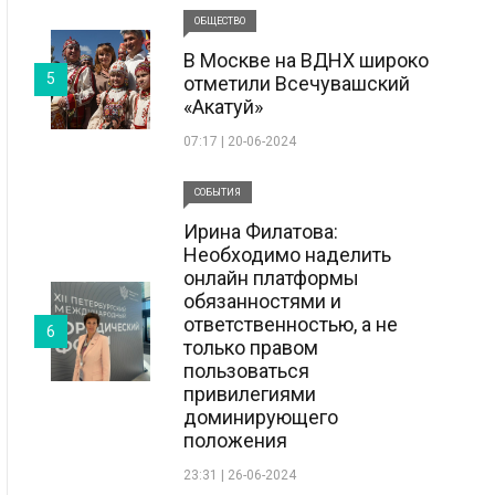
ОБЩЕСТВО
В Москве на ВДНХ широко
5
отметили Всечувашский
«Акатуй»
07:17 | 20-06-2024
СОБЫТИЯ
Ирина Филатова:
Необходимо наделить
онлайн платформы
обязанностями и
ответственностью, а не
6
только правом
пользоваться
привилегиями
доминирующего
положения
23:31 | 26-06-2024