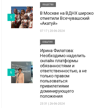
ОБЩЕСТВО
В Москве на ВДНХ широко
5
отметили Всечувашский
«Акатуй»
07:17 | 20-06-2024
СОБЫТИЯ
Ирина Филатова:
Необходимо наделить
онлайн платформы
обязанностями и
ответственностью, а не
6
только правом
пользоваться
привилегиями
доминирующего
положения
23:31 | 26-06-2024