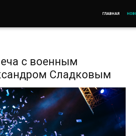
ГЛАВНАЯ
НОВ
реча с военным
ксандром Сладковым