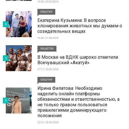
16:36 | 23-06-2024
СОБЫТИЯ
Екатерина Кузьмина: В вопросе
4
клонирования животных мы думаем о
созидательных вещах
16:38 | 21-06-2024
ОБЩЕСТВО
В Москве на ВДНХ широко отметили
5
Всечувашский «Акатуй»
07:17 | 20-06-2024
СОБЫТИЯ
Ирина Филатова: Необходимо
наделить онлайн платформы
обязанностями и ответственностью, а
6
не только правом пользоваться
привилегиями доминирующего
положения
23:31 | 26-06-2024