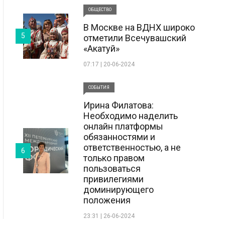
ОБЩЕСТВО
В Москве на ВДНХ широко
5
отметили Всечувашский
«Акатуй»
07:17 | 20-06-2024
СОБЫТИЯ
Ирина Филатова:
Необходимо наделить
онлайн платформы
обязанностями и
ответственностью, а не
6
только правом
пользоваться
привилегиями
доминирующего
положения
23:31 | 26-06-2024