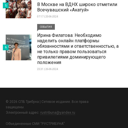
В Москве на ВДНХ широко отметили
5
Всечувашский «Акатуй»
07:17 | 20-06-2024
СОБЫТИЯ
Ирина Филатова: Необходимо
наделить онлайн платформы
обязанностями и ответственностью, а
6
не только правом пользоваться
привилегиями доминирующего
положения
23:31 | 26-06-2024
© 2026 СПБ Трибуна | Сетевое издание. Все права
защищены.
Электронный адрес:
rustribuna@yandex.ru
Объединенные СМИ “РУСТРИБУНА”