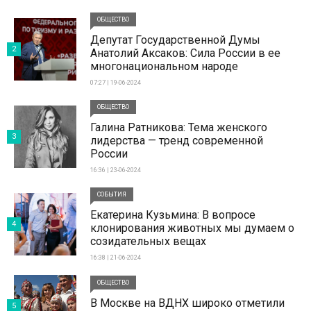
ОБЩЕСТВО
Депутат Государственной Думы
2
Анатолий Аксаков: Сила России в ее
многонациональном народе
07:27 | 19-06-2024
ОБЩЕСТВО
Галина Ратникова: Тема женского
3
лидерства — тренд современной
России
16:36 | 23-06-2024
СОБЫТИЯ
Екатерина Кузьмина: В вопросе
4
клонирования животных мы думаем о
созидательных вещах
16:38 | 21-06-2024
ОБЩЕСТВО
В Москве на ВДНХ широко отметили
5