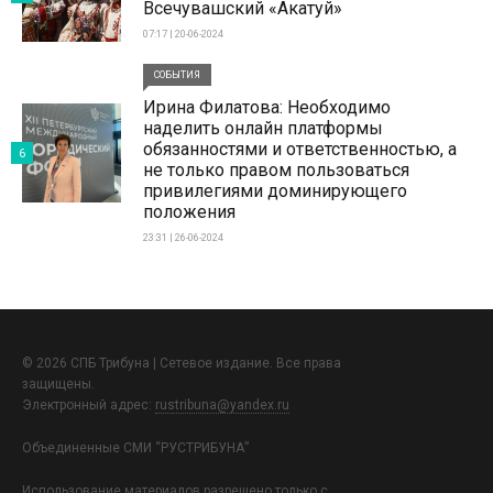
Всечувашский «Акатуй»
07:17 | 20-06-2024
СОБЫТИЯ
Ирина Филатова: Необходимо
наделить онлайн платформы
обязанностями и ответственностью, а
6
не только правом пользоваться
привилегиями доминирующего
положения
23:31 | 26-06-2024
© 2026 СПБ Трибуна | Сетевое издание. Все права
защищены.
Электронный адрес:
rustribuna@yandex.ru
Объединенные СМИ “РУСТРИБУНА”
Использование материалов разрешено только с