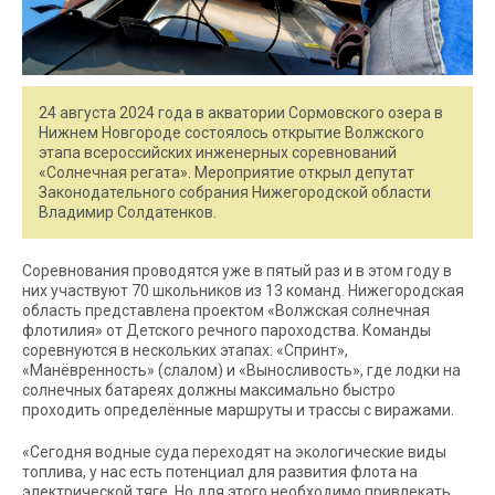
24 августа 2024 года в акватории Сормовского озера в
Нижнем Новгороде состоялось открытие Волжского
этапа всероссийских инженерных соревнований
«Солнечная регата». Мероприятие открыл депутат
Законодательного собрания Нижегородской области
Владимир Солдатенков.
Соревнования проводятся уже в пятый раз и в этом году в
них участвуют 70 школьников из 13 команд. Нижегородская
область представлена проектом «Волжская солнечная
флотилия» от Детского речного пароходства. Команды
соревнуются в нескольких этапах: «Спринт»,
«Манёвренность» (слалом) и «Выносливость», где лодки на
солнечных батареях должны максимально быстро
проходить определённые маршруты и трассы с виражами.
«Сегодня водные суда переходят на экологические виды
топлива, у нас есть потенциал для развития флота на
электрической тяге. Но для этого необходимо привлекать