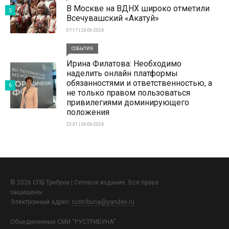
В Москве на ВДНХ широко отметили
5
Всечувашский «Акатуй»
07:17 | 20-06-2024
СОБЫТИЯ
Ирина Филатова: Необходимо
наделить онлайн платформы
обязанностями и ответственностью, а
6
не только правом пользоваться
привилегиями доминирующего
положения
23:31 | 26-06-2024
© 2026 СПБ Трибуна | Сетевое издание. Все права
защищены.
Электронный адрес:
rustribuna@yandex.ru
Объединенные СМИ “РУСТРИБУНА”