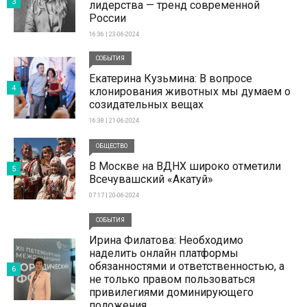
3
лидерства — тренд современной
России
16:36 | 23-06-2024
СОБЫТИЯ
Екатерина Кузьмина: В вопросе
4
клонирования животных мы думаем о
созидательных вещах
16:38 | 21-06-2024
ОБЩЕСТВО
В Москве на ВДНХ широко отметили
5
Всечувашский «Акатуй»
07:17 | 20-06-2024
СОБЫТИЯ
Ирина Филатова: Необходимо
наделить онлайн платформы
обязанностями и ответственностью, а
6
не только правом пользоваться
привилегиями доминирующего
положения