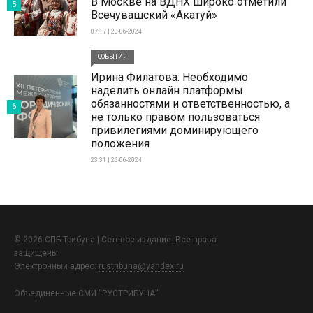
В Москве на ВДНХ широко отметили
5
Всечувашский «Акатуй»
07:17 | 20-06-2024
СОБЫТИЯ
Ирина Филатова: Необходимо
наделить онлайн платформы
обязанностями и ответственностью, а
6
не только правом пользоваться
привилегиями доминирующего
положения
23:31 | 26-06-2024
© 2026 СПБ Трибуна | Сетевое издание. Все права
защищены.
Электронный адрес:
rustribuna@yandex.ru
Объединенные СМИ “РУСТРИБУНА”