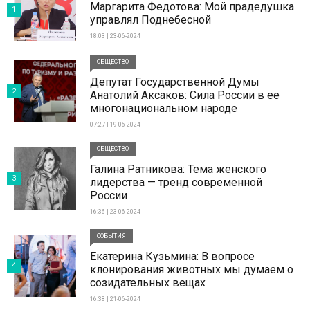
Маргарита Федотова: Мой прадедушка
1
управлял Поднебесной
18:03 | 23-06-2024
ОБЩЕСТВО
Депутат Государственной Думы
2
Анатолий Аксаков: Сила России в ее
многонациональном народе
07:27 | 19-06-2024
ОБЩЕСТВО
Галина Ратникова: Тема женского
3
лидерства — тренд современной
России
16:36 | 23-06-2024
СОБЫТИЯ
Екатерина Кузьмина: В вопросе
4
клонирования животных мы думаем о
созидательных вещах
16:38 | 21-06-2024