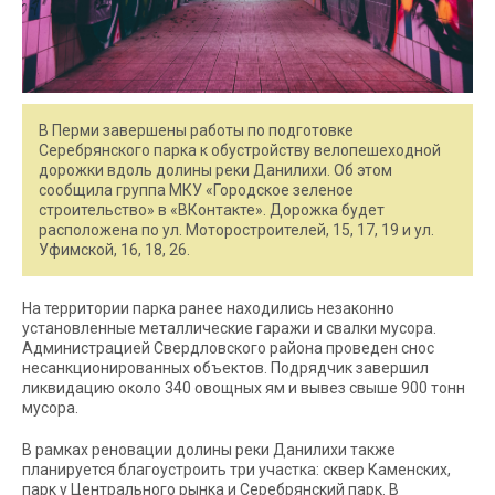
В Перми завершены работы по подготовке
Серебрянского парка к обустройству велопешеходной
дорожки вдоль долины реки Данилихи. Об этом
сообщила группа МКУ «Городское зеленое
строительство» в «ВКонтакте». Дорожка будет
расположена по ул. Моторостроителей, 15, 17, 19 и ул.
Уфимской, 16, 18, 26.
На территории парка ранее находились незаконно
установленные металлические гаражи и свалки мусора.
Администрацией Свердловского района проведен снос
несанкционированных объектов. Подрядчик завершил
ликвидацию около 340 овощных ям и вывез свыше 900 тонн
мусора.
В рамках реновации долины реки Данилихи также
планируется благоустроить три участка: сквер Каменских,
парк у Центрального рынка и Серебрянский парк. В