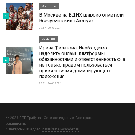
ОБЩЕСТВО
В Москве на ВДНХ широко отметили
5
Всечувашский «Акатуй»
07:17 | 20-06-2024
СОБЫТИЯ
Ирина Филатова: Необходимо
наделить онлайн платформы
обязанностями и ответственностью, а
6
не только правом пользоваться
привилегиями доминирующего
положения
23:31 | 26-06-2024
© 2026 СПБ Трибуна | Сетевое издание. Все права
защищены.
Электронный адрес:
rustribuna@yandex.ru