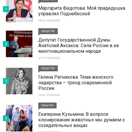
Маргарита Федотова: Мой прадедушка
1
управлял Поднебесной
18:03 | 23-06-2024
ОБЩЕСТВО
Депутат Государственной Думы
2
Анатолий Аксаков: Сила России в ее
многонациональном народе
07:27 | 19-06-2024
ОБЩЕСТВО
Галина Ратникова: Тема женского
3
лидерства — тренд современной
России
16:36 | 23-06-2024
СОБЫТИЯ
Екатерина Кузьмина: В вопросе
4
клонирования животных мы думаем о
созидательных вещах