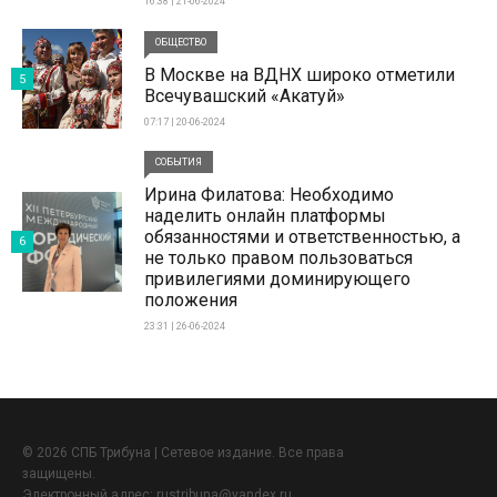
16:38 | 21-06-2024
ОБЩЕСТВО
В Москве на ВДНХ широко отметили
5
Всечувашский «Акатуй»
07:17 | 20-06-2024
СОБЫТИЯ
Ирина Филатова: Необходимо
наделить онлайн платформы
обязанностями и ответственностью, а
6
не только правом пользоваться
привилегиями доминирующего
положения
23:31 | 26-06-2024
© 2026 СПБ Трибуна | Сетевое издание. Все права
защищены.
Электронный адрес:
rustribuna@yandex.ru