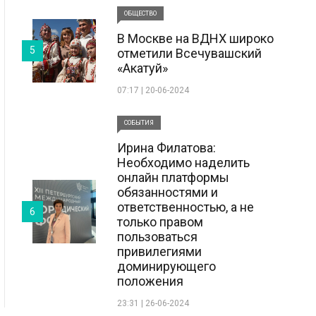
ОБЩЕСТВО
В Москве на ВДНХ широко
5
отметили Всечувашский
«Акатуй»
07:17 | 20-06-2024
СОБЫТИЯ
Ирина Филатова:
Необходимо наделить
онлайн платформы
обязанностями и
ответственностью, а не
6
только правом
пользоваться
привилегиями
доминирующего
положения
23:31 | 26-06-2024