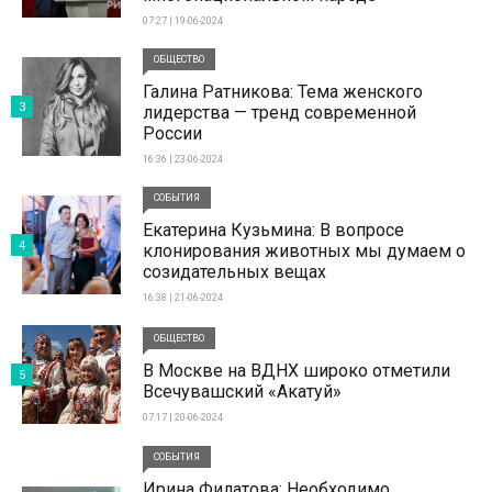
07:27 | 19-06-2024
ОБЩЕСТВО
Галина Ратникова: Тема женского
3
лидерства — тренд современной
России
16:36 | 23-06-2024
СОБЫТИЯ
Екатерина Кузьмина: В вопросе
4
клонирования животных мы думаем о
созидательных вещах
16:38 | 21-06-2024
ОБЩЕСТВО
В Москве на ВДНХ широко отметили
5
Всечувашский «Акатуй»
07:17 | 20-06-2024
СОБЫТИЯ
Ирина Филатова: Необходимо