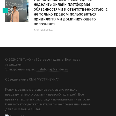
наделить онлайн платформы
обязанностями и ответственностью, а
6
не только правом пользоваться
привилегиями доминирующего
положения
23:31 | 26-06-2024
© 2026 СПБ Трибуна | Сетевое издание. Все права
защищены.
Электронный адрес:
rustribuna@yandex.ru
Объединенные СМИ “РУСТРИБУНА”
Использование материалов разрешено только с
предварительного согласия правообладателей. Все
права на тексты и иллюстрации принадлежат их авторам.
Сайт может содержать материалы, не предназначенные
для лиц младше 18 лет.