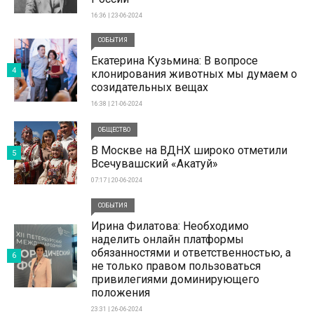
16:36 | 23-06-2024
СОБЫТИЯ
Екатерина Кузьмина: В вопросе
4
клонирования животных мы думаем о
созидательных вещах
16:38 | 21-06-2024
ОБЩЕСТВО
В Москве на ВДНХ широко отметили
5
Всечувашский «Акатуй»
07:17 | 20-06-2024
СОБЫТИЯ
Ирина Филатова: Необходимо
наделить онлайн платформы
обязанностями и ответственностью, а
6
не только правом пользоваться
привилегиями доминирующего
положения
23:31 | 26-06-2024