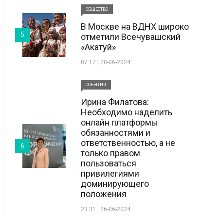
ОБЩЕСТВО
В Москве на ВДНХ широко
5
отметили Всечувашский
«Акатуй»
07:17 | 20-06-2024
СОБЫТИЯ
Ирина Филатова:
Необходимо наделить
онлайн платформы
обязанностями и
ответственностью, а не
6
только правом
пользоваться
привилегиями
доминирующего
положения
23:31 | 26-06-2024