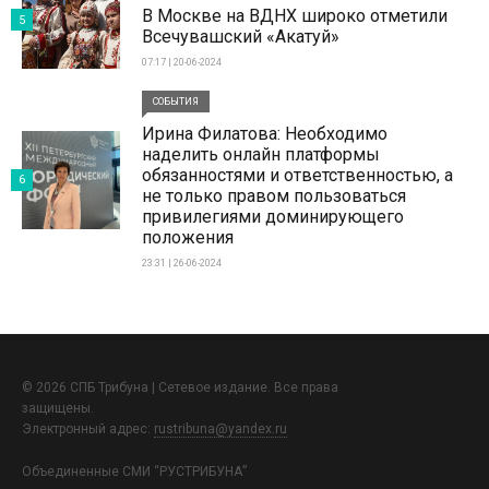
В Москве на ВДНХ широко отметили
5
Всечувашский «Акатуй»
07:17 | 20-06-2024
СОБЫТИЯ
Ирина Филатова: Необходимо
наделить онлайн платформы
обязанностями и ответственностью, а
6
не только правом пользоваться
привилегиями доминирующего
положения
23:31 | 26-06-2024
© 2026 СПБ Трибуна | Сетевое издание. Все права
защищены.
Электронный адрес:
rustribuna@yandex.ru
Объединенные СМИ “РУСТРИБУНА”