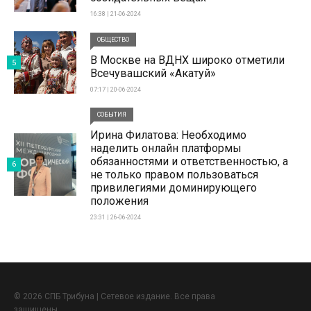
16:38 | 21-06-2024
ОБЩЕСТВО
В Москве на ВДНХ широко отметили
5
Всечувашский «Акатуй»
07:17 | 20-06-2024
СОБЫТИЯ
Ирина Филатова: Необходимо
наделить онлайн платформы
обязанностями и ответственностью, а
6
не только правом пользоваться
привилегиями доминирующего
положения
23:31 | 26-06-2024
© 2026 СПБ Трибуна | Сетевое издание. Все права
защищены.