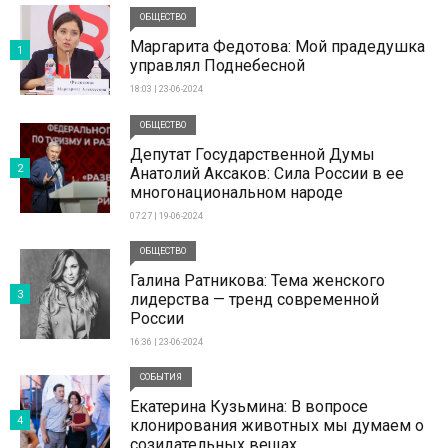
ОБЩЕСТВО
Маргарита Федотова: Мой прадедушка
1
управлял Поднебесной
18:03 | 23-06-2024
ОБЩЕСТВО
Депутат Государственной Думы
2
Анатолий Аксаков: Сила России в ее
многонациональном народе
07:27 | 19-06-2024
ОБЩЕСТВО
Галина Ратникова: Тема женского
3
лидерства — тренд современной
России
16:36 | 23-06-2024
СОБЫТИЯ
Екатерина Кузьмина: В вопросе
4
клонирования животных мы думаем о
созидательных вещах