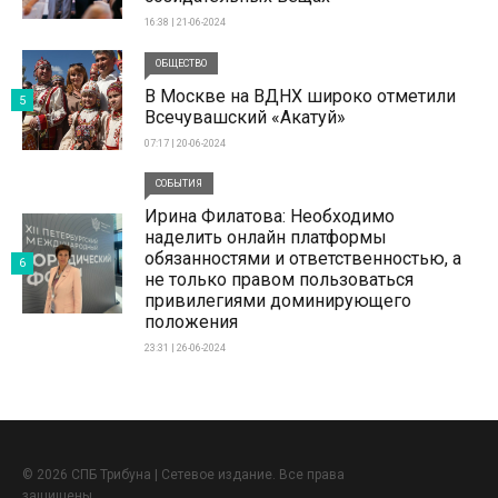
16:38 | 21-06-2024
ОБЩЕСТВО
В Москве на ВДНХ широко отметили
5
Всечувашский «Акатуй»
07:17 | 20-06-2024
СОБЫТИЯ
Ирина Филатова: Необходимо
наделить онлайн платформы
обязанностями и ответственностью, а
6
не только правом пользоваться
привилегиями доминирующего
положения
23:31 | 26-06-2024
© 2026 СПБ Трибуна | Сетевое издание. Все права
защищены.