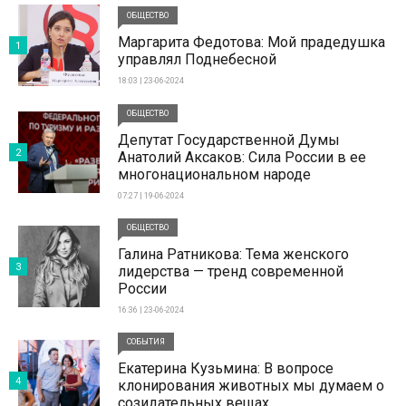
ОБЩЕСТВО
Маргарита Федотова: Мой прадедушка
1
управлял Поднебесной
18:03 | 23-06-2024
ОБЩЕСТВО
Депутат Государственной Думы
2
Анатолий Аксаков: Сила России в ее
многонациональном народе
07:27 | 19-06-2024
ОБЩЕСТВО
Галина Ратникова: Тема женского
3
лидерства — тренд современной
России
16:36 | 23-06-2024
СОБЫТИЯ
Екатерина Кузьмина: В вопросе
4
клонирования животных мы думаем о
созидательных вещах