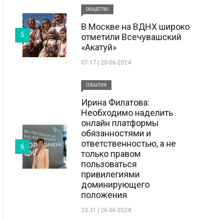
ОБЩЕСТВО
В Москве на ВДНХ широко
5
отметили Всечувашский
«Акатуй»
07:17 | 20-06-2024
СОБЫТИЯ
Ирина Филатова:
Необходимо наделить
онлайн платформы
обязанностями и
ответственностью, а не
6
только правом
пользоваться
привилегиями
доминирующего
положения
23:31 | 26-06-2024