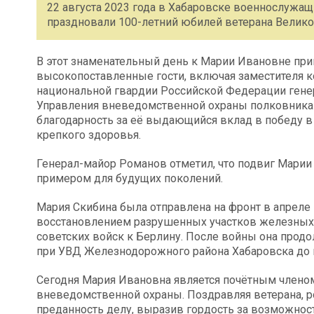
22 августа 2023 года в Хабаровске военнослужащ
праздновали 100-летний юбилей ветерана Велик
В этот знаменательный день к Марии Ивановне пр
высокопоставленные гости, включая заместителя
национальной гвардии Российской Федерации гене
Управления вневедомственной охраны полковника 
благодарность за её выдающийся вклад в победу в
крепкого здоровья.
Генерал-майор Романов отметил, что подвиг Мари
примером для будущих поколений.
Мария Скибина была отправлена на фронт в апреле 1
восстановлением разрушенных участков железных 
советских войск к Берлину. После войны она прод
при УВД Железнодорожного района Хабаровска до 
Сегодня Мария Ивановна является почётным члено
вневедомственной охраны. Поздравляя ветерана, 
преданность делу, выразив гордость за возможнос