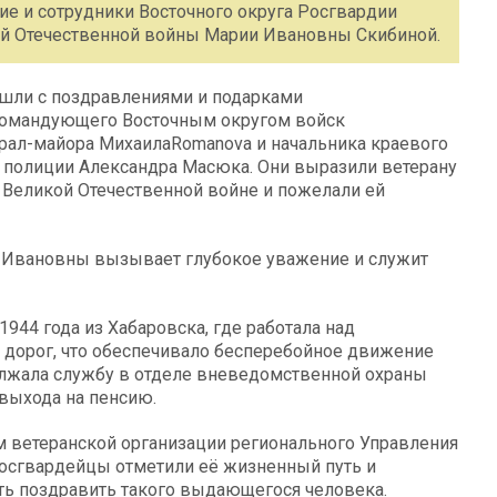
ие и сотрудники Восточного округа Росгвардии
ой Отечественной войны Марии Ивановны Скибиной.
ишли с поздравлениями и подарками
 командующего Восточным округом войск
рал-майора МихаилаRomanova и начальника краевого
полиции Александра Масюка. Они выразили ветерану
 Великой Отечественной войне и пожелали ей
и Ивановны вызывает глубокое уважение и служит
944 года из Хабаровска, где работала над
дорог, что обеспечивало бесперебойное движение
олжала службу в отделе вневедомственной охраны
выхода на пенсию.
м ветеранской организации регионального Управления
росгвардейцы отметили её жизненный путь и
ть поздравить такого выдающегося человека.