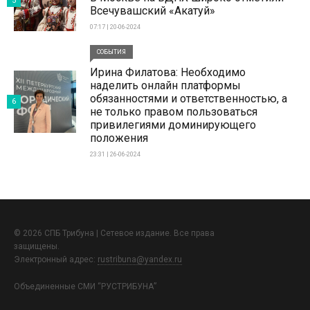
5
Всечувашский «Акатуй»
07:17 | 20-06-2024
СОБЫТИЯ
Ирина Филатова: Необходимо
наделить онлайн платформы
обязанностями и ответственностью, а
6
не только правом пользоваться
привилегиями доминирующего
положения
23:31 | 26-06-2024
© 2026 СПБ Трибуна | Сетевое издание. Все права
защищены.
Электронный адрес:
rustribuna@yandex.ru
Объединенные СМИ “РУСТРИБУНА”