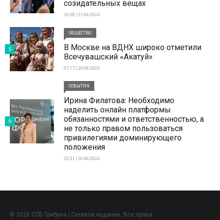
созидательных вещах
16:38 | 21-06-2024
ОБЩЕСТВО
В Москве на ВДНХ широко отметили
5
Всечувашский «Акатуй»
07:17 | 20-06-2024
СОБЫТИЯ
Ирина Филатова: Необходимо
наделить онлайн платформы
обязанностями и ответственностью, а
6
не только правом пользоваться
привилегиями доминирующего
положения
23:31 | 26-06-2024
© 2026 СПБ Трибуна | Сетевое издание. Все права