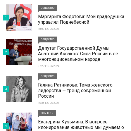
ОБЩЕСТВО
Маргарита Федотова: Мой прадедушка
1
управлял Поднебесной
18:03 | 23-06-2024
ОБЩЕСТВО
Депутат Государственной Думы
2
Анатолий Аксаков: Сила России в ее
многонациональном народе
07:27 | 19-06-2024
ОБЩЕСТВО
Галина Ратникова: Тема женского
3
лидерства — тренд современной
России
16:36 | 23-06-2024
СОБЫТИЯ
Екатерина Кузьмина: В вопросе
4
клонирования животных мы думаем о