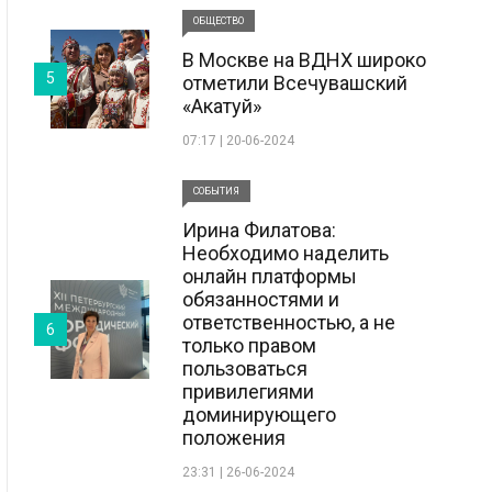
ОБЩЕСТВО
В Москве на ВДНХ широко
5
отметили Всечувашский
«Акатуй»
07:17 | 20-06-2024
СОБЫТИЯ
Ирина Филатова:
Необходимо наделить
онлайн платформы
обязанностями и
ответственностью, а не
6
только правом
пользоваться
привилегиями
доминирующего
положения
23:31 | 26-06-2024