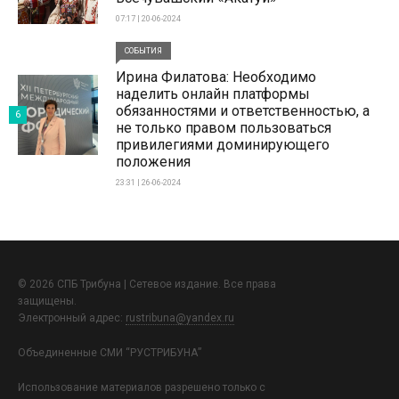
07:17 | 20-06-2024
СОБЫТИЯ
Ирина Филатова: Необходимо
наделить онлайн платформы
обязанностями и ответственностью, а
6
не только правом пользоваться
привилегиями доминирующего
положения
23:31 | 26-06-2024
© 2026 СПБ Трибуна | Сетевое издание. Все права
защищены.
Электронный адрес:
rustribuna@yandex.ru
Объединенные СМИ “РУСТРИБУНА”
Использование материалов разрешено только с