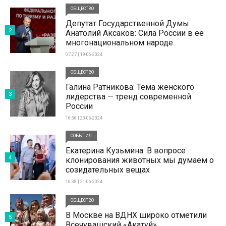
ОБЩЕСТВО
Депутат Государственной Думы
2
Анатолий Аксаков: Сила России в ее
многонациональном народе
07:27 | 19-06-2024
ОБЩЕСТВО
Галина Ратникова: Тема женского
3
лидерства — тренд современной
России
16:36 | 23-06-2024
СОБЫТИЯ
Екатерина Кузьмина: В вопросе
4
клонирования животных мы думаем о
созидательных вещах
16:38 | 21-06-2024
ОБЩЕСТВО
В Москве на ВДНХ широко отметили
5
Всечувашский «Акатуй»